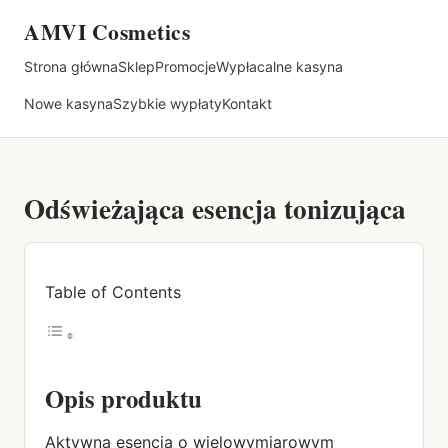
AMVI Cosmetics
Strona główna
Sklep
Promocje
Wypłacalne kasyna
Nowe kasyna
Szybkie wypłaty
Kontakt
Odświeżająca esencja tonizująca
Table of Contents
Opis
produktu
Aktywna esencja o wielowymiarowym