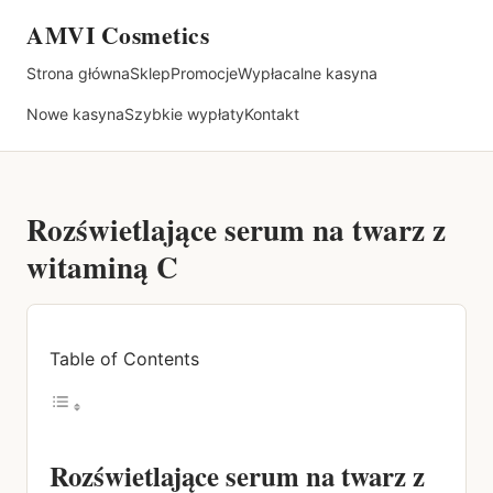
AMVI Cosmetics
Strona główna
Sklep
Promocje
Wypłacalne kasyna
Nowe kasyna
Szybkie wypłaty
Kontakt
Rozświetlające serum na twarz z
witaminą C
Table of Contents
Rozświetlające serum na twarz z