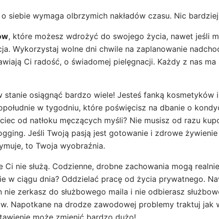
 o siebie wymaga olbrzymich nakładów czasu. Nic bardziej
ków
, które możesz wdrożyć do swojego życia, nawet jeśli 
cja. Wykorzystaj wolne dni chwile na zaplanowanie nadch
rawiają Ci radość, o świadomej pielęgnacji. Każdy z nas ma 
tanie osiągnąć bardzo wiele! Jesteś fanką kosmetyków 
opołudnie w tygodniu, które poświęcisz na dbanie o kondyc
uciec od natłoku męczących myśli? Nie musisz od razu kup
jogging. Jeśli Twoją pasją jest gotowanie i zdrowe żywieni
ymuje, to Twoja wyobraźnia.
 Ci nie służą. Codzienne, drobne zachowania mogą realnie
e w ciągu dnia? Oddzielać pracę od życia prywatnego. Naw
 nie zerkasz do służbowego maila i nie odbierasz służbow
wów. Napotkane na drodze zawodowej problemy traktuj jak w
stawienie może zmienić bardzo dużo!