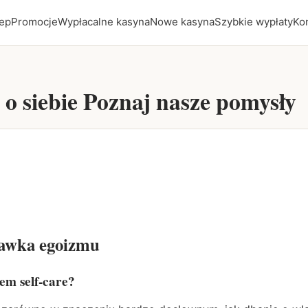
ep
Promocje
Wypłacalne kasyna
Nowe kasyna
Szybkie wypłaty
Ko
 o siebie Poznaj nasze pomysły
 dawka egoizmu
ciem
self-care
?