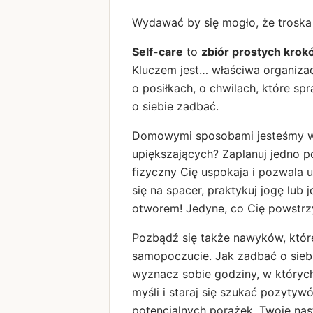
Wydawać by się mogło, że troska
Self-care
to
zbiór prostych kro
Kluczem jest… właściwa organiza
o posiłkach, o chwilach, które sp
o siebie zadbać.
Domowymi sposobami jesteśmy w s
upiększających? Zaplanuj jedno p
fizyczny Cię uspokaja i pozwala 
się na spacer, praktykuj jogę lub 
otworem! Jedyne, co Cię powstrz
Pozbądź się także nawyków, które
samopoczucie. Jak zadbać o siebi
wyznacz sobie godziny, w których
myśli i staraj się szukać pozyty
potencjalnych porażek. Twoje na