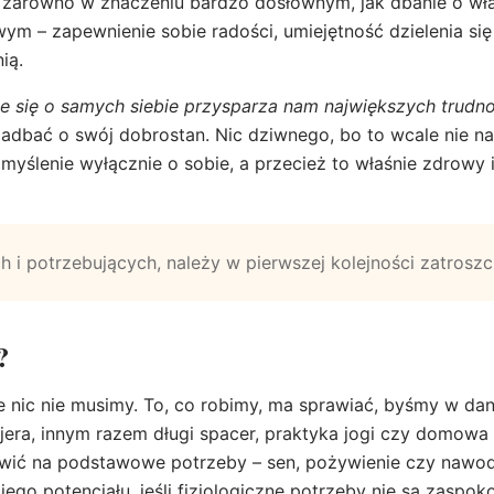
 – zarówno w znaczeniu bardzo dosłownym, jak dbanie o wła
ym – zapewnienie sobie radości, umiejętność dzielenia się 
ią.
ie się o samych siebie przysparza nam największych trudno
adbać o swój dobrostan. Nic dziwnego, bo to wcale nie n
yślenie wyłącznie o sobie, a przecież to właśnie zdrowy i 
 i potrzebujących, należy w pierwszej kolejności zatroszcz
?
e nic nie musimy. To, co robimy, ma sprawiać, byśmy w dan
jera, innym razem długi spacer, praktyka jogi czy domowa 
awić na podstawowe potrzeby – sen, pożywienie czy nawod
ego potencjału, jeśli fizjologiczne potrzeby nie są zaspok