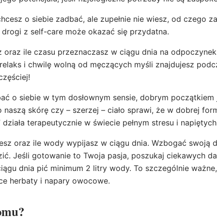
 chcesz o siebie zadbać, ale zupełnie nie wiesz, od czego za
drogi z self-care może okazać się przydatna.
z oraz ile czasu przeznaczasz w ciągu dnia na odpoczyne
relaks i chwilę wolną od męczących myśli znajdujesz pod
częściej!
dbać o siebie w tym dosłownym sensie, dobrym początkiem j
 naszą skórę czy – szerzej – ciało sprawi, że w dobrej for
 działa terapeutycznie w świecie pełnym stresu i napiętych
esz oraz ile wody wypijasz w ciągu dnia. Wzbogać swoją d
zić. Jeśli gotowanie to Twoja pasja, poszukaj ciekawych 
ciągu dnia pić minimum 2 litry wody. To szczególnie ważne
ące herbaty i napary owocowe.
domu?