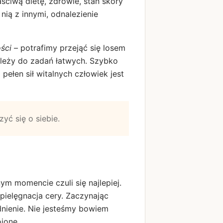
ściwą dietę, zdrowie, stan skóry
nią z innymi, odnalezienie
ści
– potrafimy przejąć się losem
ależy do zadań łatwych. Szybko
pełen sił witalnych człowiek jest
yć się o siebie.
ym momencie czuli się najlepiej.
pielęgnacja cery. Zaczynając
nienie. Nie jesteśmy bowiem
ojone.