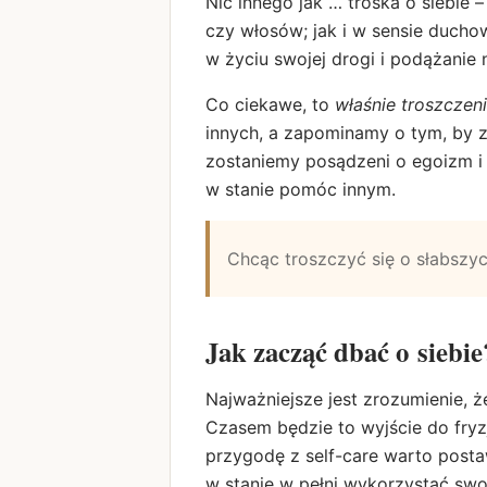
Nic innego jak … troska o siebie
czy włosów; jak i w sensie duchow
w życiu swojej drogi i podążanie n
Co ciekawe, to
właśnie troszczen
innych, a zapominamy o tym, by z
zostaniemy posądzeni o egoizm i m
w stanie pomóc innym.
Chcąc troszczyć się o słabszych
Jak zacząć dbać o siebie
Najważniejsze jest zrozumienie, ż
Czasem będzie to wyjście do fryz
przygodę z self-care warto post
w stanie w pełni wykorzystać swoj