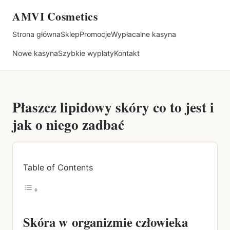
AMVI Cosmetics
Strona główna
Sklep
Promocje
Wypłacalne kasyna
Nowe kasyna
Szybkie wypłaty
Kontakt
Płaszcz lipidowy skóry co to jest i
jak o niego zadbać
Table of Contents
Skóra w organizmie człowieka