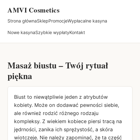
AMVI Cosmetics
Strona główna
Sklep
Promocje
Wypłacalne kasyna
Nowe kasyna
Szybkie wypłaty
Kontakt
Masaż biustu – Twój rytuał
piękna
Biust to niewątpliwie jeden z atrybutów
kobiety. Może on dodawać pewności siebie,
ale również rodzić różnego rodzaju
kompleksy. Z wiekiem kobiece piersi tracą na
jędrności, zanika ich sprężystość, a skóra
wiotczeje. Nie należy zapominać, że ta część