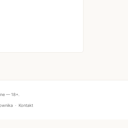
lne — 18+.
ownika
·
Kontakt