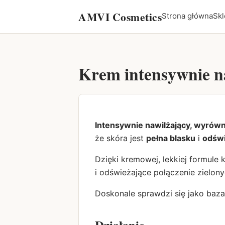
AMVI Cosmetics
Strona główna
Skl
Krem intensywnie n
Intensywnie nawilżający, wyrówn
że skóra jest
pełna blasku
i
odśw
Dzięki kremowej, lekkiej formule 
i odświeżające połączenie zielon
Doskonale sprawdzi się jako baza
Działanie