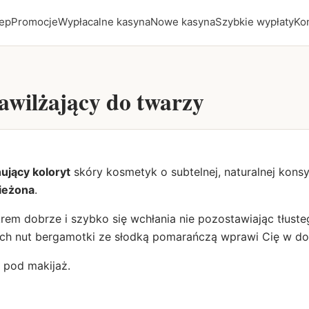
ep
Promocje
Wypłacalne kasyna
Nowe kasyna
Szybkie wypłaty
Ko
awilżający do twarzy
ujący koloryt
skóry kosmetyk o subtelnej, naturalnej konsys
ieżona
.
krem dobrze i szybko się wchłania nie pozostawiając tłuste
ych nut bergamotki ze słodką pomarańczą wprawi Cię w dob
 pod makijaż.