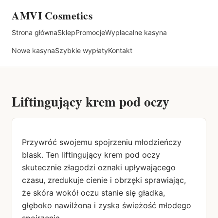
AMVI Cosmetics
Strona główna
Sklep
Promocje
Wypłacalne kasyna
Nowe kasyna
Szybkie wypłaty
Kontakt
Liftingujący krem pod oczy
Przywróć swojemu spojrzeniu młodzieńczy
blask. Ten liftingujący krem pod oczy
skutecznie złagodzi oznaki upływającego
czasu, zredukuje cienie i obrzęki sprawiając,
że skóra wokół oczu stanie się gładka,
głęboko nawilżona i zyska świeżość młodego