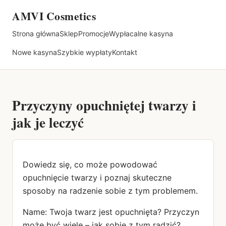
AMVI Cosmetics
Strona główna
Sklep
Promocje
Wypłacalne kasyna
Nowe kasyna
Szybkie wypłaty
Kontakt
Przyczyny opuchniętej twarzy i
jak je leczyć
Dowiedz się, co może powodować
opuchnięcie twarzy i poznaj skuteczne
sposoby na radzenie sobie z tym problemem.
Name: Twoja twarz jest opuchnięta? Przyczyn
może być wiele – jak sobie z tym radzić?